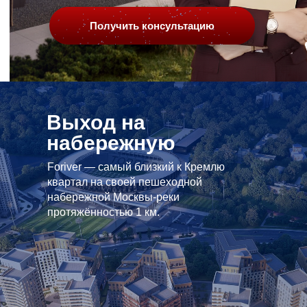
Получить консультацию
Выход на
набережную
Foriver — самый близкий к Кремлю
квартал на своей пешеходной
набережной Москвы-реки
протяжённостью 1 км.