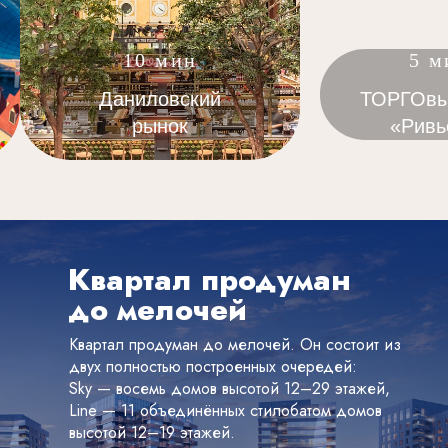
15 мин
10 
Павелецкая
Данило
площадь
мануфа
Квартал продуман
до мелочей
Квартал продуман до мелочей. Он состоит из
двух полностью построенных очередей:
Sky — восемь домов высотой 12–29 этажей,
Line — 11 объединённых стилобатом домов
высотой 12–19 этажей.