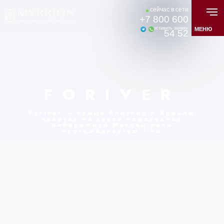
cейчас в сети
+
7 800 600
оставить заявку
МЕНЮ
54 52
FORIVER
Foriver — самый близкий к Кремлю
квартал на своей пешеходной
набережной Москвы-реки
протяжённостью 1 км