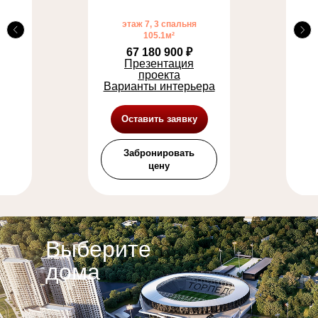
этаж 7, 3 спальня
105.1м²
67 180 900 ₽
Презентация
проекта
Варианты интерьера
Оставить заявку
Забронировать
цену
Выберите
дома