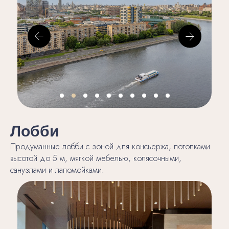
Лобби
Продуманные лобби с зоной для консьержа, потолками
высотой до 5 м, мягкой мебелью, колясочными,
санузлами и лапомойками.