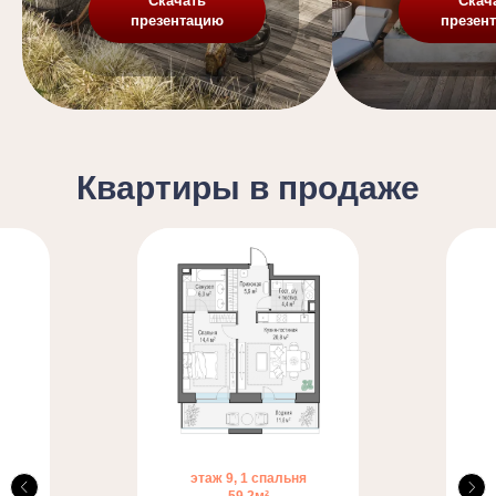
Скачать
Скач
презентацию
презен
Квартиры в продаже
этаж 9, 1 спальня